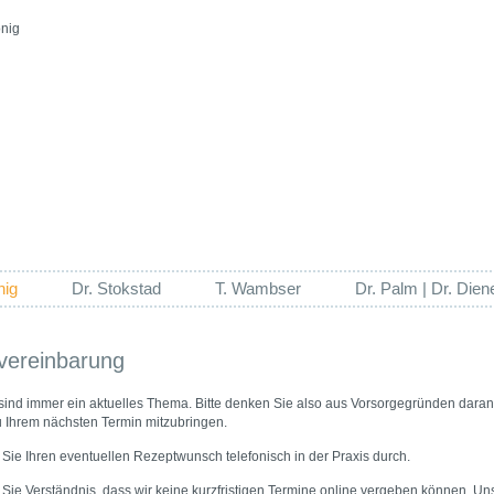
nig
Dr. Stokstad
T. Wambser
Dr. Palm | Dr. Dien
vereinbarung
ind immer ein aktuelles Thema. Bitte denken Sie also aus Vorsorgegründen daran,
 Ihrem nächsten Termin mitzubringen.
 Sie Ihren eventuellen Rezeptwunsch telefonisch in der Praxis durch.
 Sie Verständnis, dass wir keine kurzfristigen Termine online vergeben können. Uns