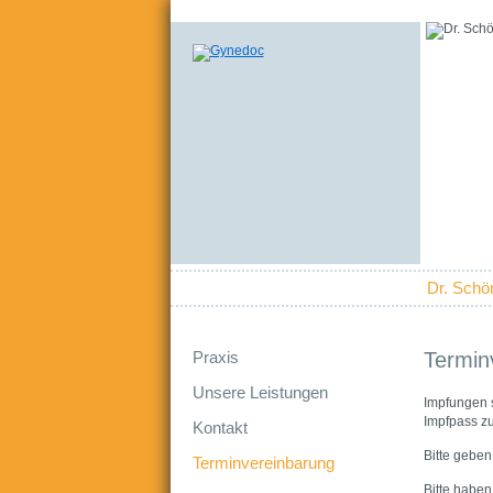
Navigation
Dr. Schö
überspringen
Navigation
Termin
Praxis
überspringen
Unsere Leistungen
Impfungen s
Impfpass zu
Kontakt
Bitte geben
Terminvereinbarung
Bitte haben